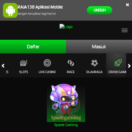
×
RAJA138 Aplikasi Mobile
UNDUH
Jangan tampilkan lagi hari ini
Daftar
Masuk
GAMES
SLOTS
LIVE CASINO
RACE
OLAHRAGA
CRASH GAME
Spade Gaming