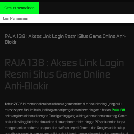
Semua permainan
RAJA138 : Akses Link Login Resmi Situs Game Online Anti-
Blokir
RAJA138 : Akses Link Login
Resmi Situs Game Online
Anti-Blokir
Tahun 2026 ini menandai era baru di dunia game online, di mana teknologi yang dulu
terasa seperti fiksi ilmiha ini jadi bagian dari pengalaman bermain game harian.
RAJA138
sekarang berkolaborasi dengan Cloud gaming yang akhirnya benar-benar matang. Game
berkualitas tinggi kini bisa dimainkan di smartphone, tablet, hingga PC spek rendah tanpa
mengorbankan performa apapun, dan platform seperti Chrome dan Google sudah cukup
andal bahkan untuk pemain kompetitif berkat latensi yang makin rendan dan server global