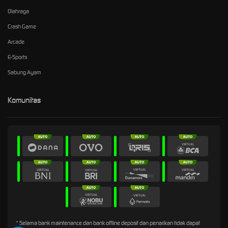
Olahraga
Crash Game
Arcade
E-Sports
Sabung Ayam
Komunitas
* Selama bank maintenance dan bank offline deposit dan penarikan tidak dapat