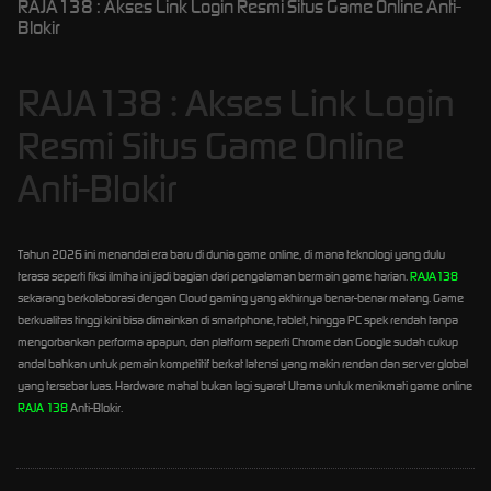
RAJA138 : Akses Link Login Resmi Situs Game Online Anti-
Blokir
RAJA138 : Akses Link Login
Resmi Situs Game Online
Anti-Blokir
Tahun 2026 ini menandai era baru di dunia game online, di mana teknologi yang dulu
terasa seperti fiksi ilmiha ini jadi bagian dari pengalaman bermain game harian.
RAJA138
sekarang berkolaborasi dengan Cloud gaming yang akhirnya benar-benar matang. Game
berkualitas tinggi kini bisa dimainkan di smartphone, tablet, hingga PC spek rendah tanpa
mengorbankan performa apapun, dan platform seperti Chrome dan Google sudah cukup
andal bahkan untuk pemain kompetitif berkat latensi yang makin rendan dan server global
yang tersebar luas. Hardware mahal bukan lagi syarat Utama untuk menikmati game online
RAJA 138
Anti-Blokir.