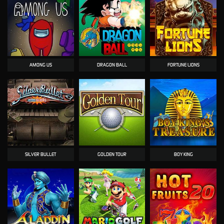
AMONG US
DRAGON BALL
FORTUNE LIONS
SILVER BULLET
GOLDEN TOUR
BOY KING