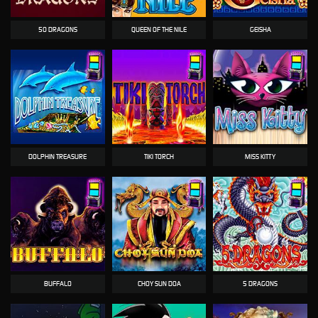
50 DRAGONS
QUEEN OF THE NILE
GEISHA
DOLPHIN TREASURE
TIKI TORCH
MISS KITTY
BUFFALO
CHOY SUN DOA
5 DRAGONS