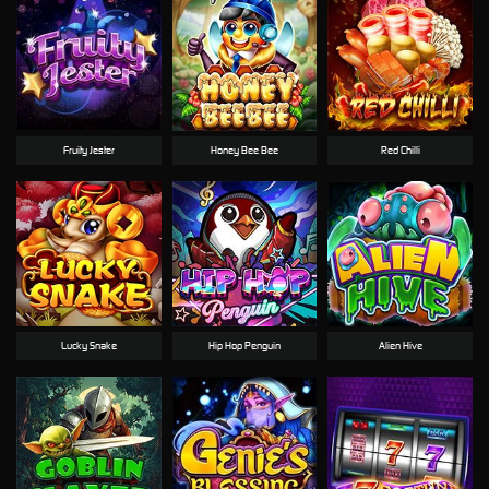
Fruity Jester
Honey Bee Bee
Red Chilli
Lucky Snake
Hip Hop Penguin
Alien Hive