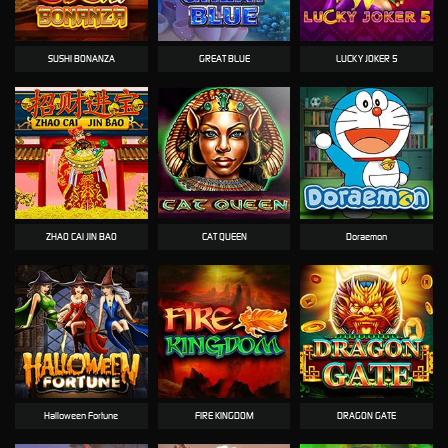
SUSHI BONANZA
GREAT BLUE
LUCKY JOKER 5
ZHAO CAI JIN BAO
CAT QUEEN
Doraemon
Halloween Fortune
FIRE KINGDOM
DRAGON GATE