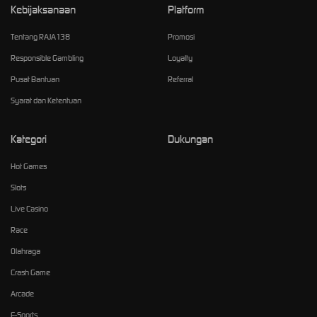
Kebijaksanaan
Platform
Tentang RAJA138
Promosi
Responsible Gambling
Loyalty
Pusat Bantuan
Referral
Syarat dan Ketentuan
Kategori
Dukungan
Hot Games
Slots
Live Casino
Race
Olahraga
Crash Game
Arcade
E-Sports