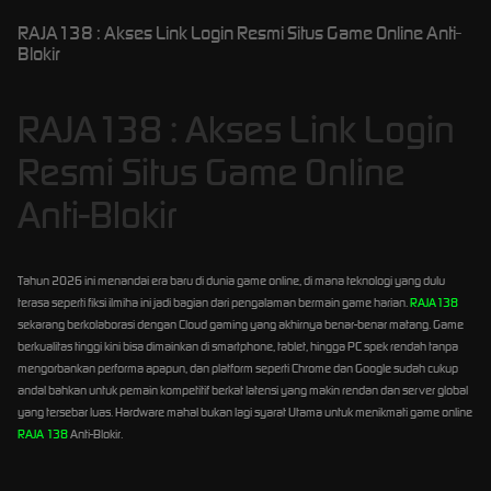
RAJA138 : Akses Link Login Resmi Situs Game Online Anti-
Blokir
RAJA138 : Akses Link Login
Resmi Situs Game Online
Anti-Blokir
Tahun 2026 ini menandai era baru di dunia game online, di mana teknologi yang dulu
terasa seperti fiksi ilmiha ini jadi bagian dari pengalaman bermain game harian.
RAJA138
sekarang berkolaborasi dengan Cloud gaming yang akhirnya benar-benar matang. Game
berkualitas tinggi kini bisa dimainkan di smartphone, tablet, hingga PC spek rendah tanpa
mengorbankan performa apapun, dan platform seperti Chrome dan Google sudah cukup
andal bahkan untuk pemain kompetitif berkat latensi yang makin rendan dan server global
yang tersebar luas. Hardware mahal bukan lagi syarat Utama untuk menikmati game online
RAJA 138
Anti-Blokir.