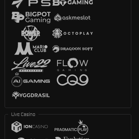
Live Casino