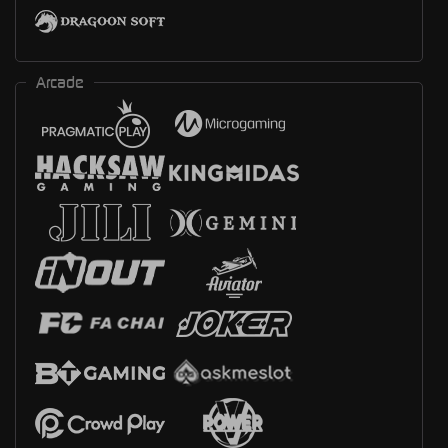
Arcade