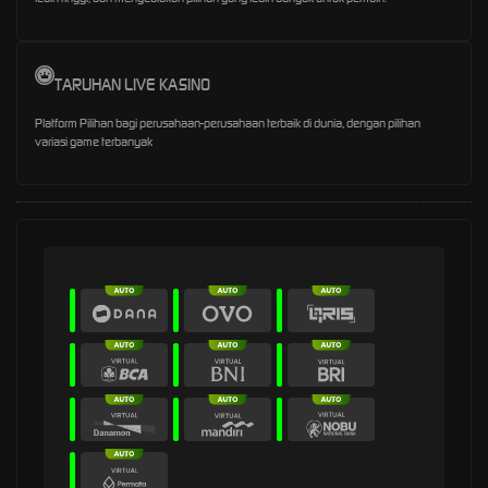
TARUHAN LIVE KASINO
Platform Pilihan bagi perusahaan-perusahaan terbaik di dunia, dengan pilihan
variasi game terbanyak