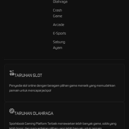
Olahraga
Crash
Game
Arcade
E-Sports
Sabung
Ayam
TARUHAN SLOT
Penyedia slot online dengan beragam pilihan game menarik yang memudahkan
pemain untuk mencapai jackpot
TARUHAN OLAHRAGA
Sportsbook Gaming Platform Terbaik menawarkan lebih banyak game, odds yang
lebih tinggi, dan menyediakan pilihan yang lebih banyak untuk pemain.