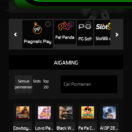
i
i
i
i
i
Facha
Fat Panda
Slot88 x PP
PG Soft
Pragmatic Play
AIGAMING
Semua
Slots
Top
permainan
20
Cowboy Bullseye
Love Paradise
Black WuKong
Fa Fa Caishen
AI OF ZEUS