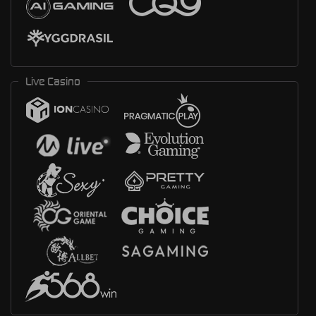
Live Casino