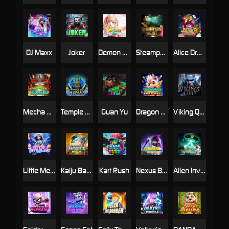
DJ Maxx
Joker
Demon Fox
Steampunk Heist
Alice Dream
Mecha Kaiju
Temple of Horus
Guan Yu
Dragon Festive
Viking Quest
Little Mermaid
Kaiju Battle
Kart Rush
Nexus Blade
Alien Invasion