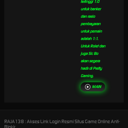
tertinggi 1:0
untuk banker
dan rasio
pembayaran
untuk pemain
adalah 1:1.
Untuk Rolet dan
juga Sic Bo
akan segera
hadir di Pretty
Gaming.
MAIN
RAJA138 : Akses Link Login Resmi Situs Game Online Anti-
Blokir