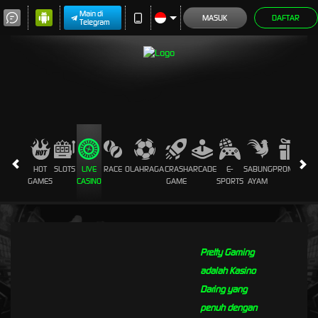
Main di
MASUK
DAFTAR
Telegram
HOT
SLOTS
LIVE
RACE
OLAHRAGA
CRASH
ARCADE
E-
SABUNG
PROMOSI
GAMES
CASINO
GAME
SPORTS
AYAM
Pretty Gaming
adalah Kasino
Daring yang
penuh dengan