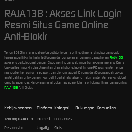
RAJA138 : Akses Link Login
Resmi Situs Game Online
Anti-Blokir
Tahun 2026 ini menandai era baru di dunia game online, di mana teknologi yang dulu
terasa seperti fiksi ilmiha ini jadi bagian dari pengalaman bermain game harian.
RAJA138
sekarang berkolaborasi dengan Cloud gaming yang akhirnya benar-benar matang. Game
berkualitas tinggi kini bisa dimainkan di smartphone, tablet, hingga PC spek rendah tanpa
mengorbankan performa apapun, dan platform seperti Chrome dan Google sudah cukup
andal bahkan untuk pemain kompetitif berkat latensi yang makin rendan dan server global
yang tersebar luas. Hardware mahal bukan lagi syarat Utama untuk menikmati game online
RAJA 138
Anti-Blokir.
Kebijaksanaan
Platform
Kategori
Dukungan
Komunitas
Tentang RAJA138
Promosi
Hot Games
Responsible
Loyalty
Slots