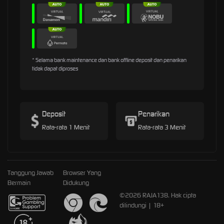
* Selama bank maintenance dan bank offline deposit dan penarikan
tidak dapat diproses
Deposit
Penarikan
Rata-rata 1 Menit
Rata-rata 3 Menit
Tanggung Jawab
Browser Yang
Bermain
Didukung
©2026 RAJA138. Hak cipta
dilindungi | 18+