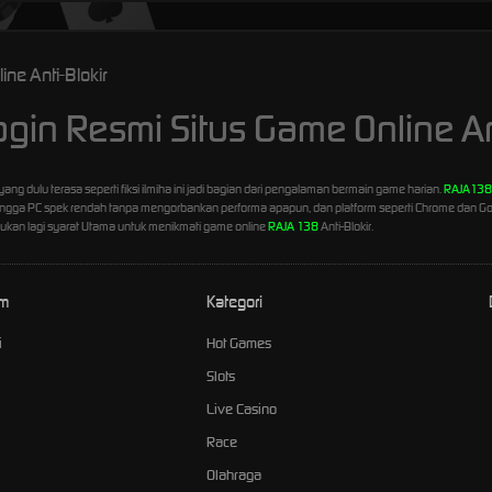
ne Anti-Blokir
gin Resmi Situs Game Online Ant
ng dulu terasa seperti fiksi ilmiha ini jadi bagian dari pengalaman bermain game harian.
RAJA138
t, hingga PC spek rendah tanpa mengorbankan performa apapun, dan platform seperti Chrome dan Go
bukan lagi syarat Utama untuk menikmati game online
RAJA 138
Anti-Blokir.
rm
Kategori
i
Hot Games
Slots
Live Casino
Race
Olahraga