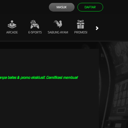
MASUK
DAFTAR
ARCADE
E-SPORTS
SABUNG AYAM
PROMOSI
t tanpa batas & promo eksklusif. Gamifikasi membuat