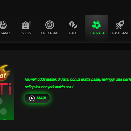
T GAMES
SLOTS
LIVE CASINO
RACE
OLAHRAGA
CRASH GAME
Nikmati odds terbaik di Asia, bonus ekstra parlay tertinggi, free be
setiap taruhan jadi makin seru!
MAIN