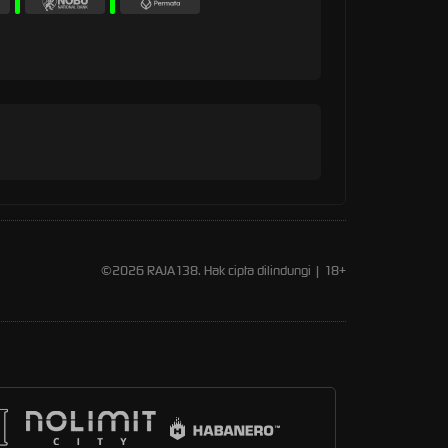
©2026 RAJA138. Hak cipta dilindungi | 18+