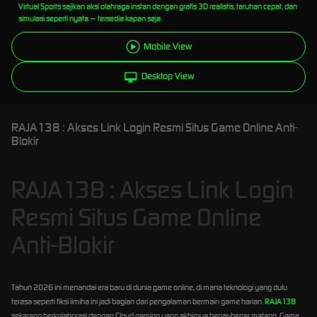
Virtual Sports sajikan aksi olahraga instan dengan grafis 3D realistis, taruhan cepat, dan
simulasi seperti nyata — tersedia kapan saja.
Mobile View
Desktop View
RAJA138 : Akses Link Login Resmi Situs Game Online Anti-
Blokir
RAJA138 : Akses Link Login
Resmi Situs Game Online
Anti-Blokir
Tahun 2026 ini menandai era baru di dunia game online, di mana teknologi yang dulu
terasa seperti fiksi ilmiha ini jadi bagian dari pengalaman bermain game harian.
RAJA138
sekarang berkolaborasi dengan Cloud gaming yang akhirnya benar-benar matang. Game