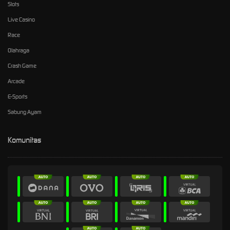
Slots
Live Casino
Race
Olahraga
Crash Game
Arcade
E-Sports
Sabung Ayam
Komunitas