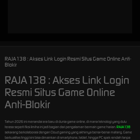
RAJA138 : Akses Link Login Resmi Situs Game Online Anti-
Blokir
RAJA138 : Akses Link Login
Resmi Situs Game Online
Anti-Blokir
Tahun 2026 ini menandai era baru di dunia game online, di mana teknologi yang dulu
terasa seperti fiksi ilmiha ini jadi bagian dari pengalaman bermain game harian.
RAJA138
sekarang berkolaborasi dengan Cloud gaming yang akhirnya benar-benar matang. Game
berkualitas tinggi kini bisa dimainkan di smartphone, tablet, hingga PC spek rendah tanpa