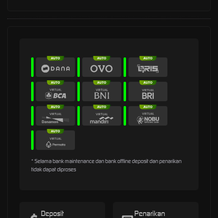
* Selama bank maintenance dan bank offline deposit dan penarikan
tidak dapat diproses
Deposit
Penarikan