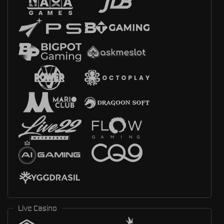
Live Casino