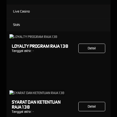
Live Casino
Slots
LOYALTY PROGRAM RAJA138
Detail
Tanggal akhir:
-
SYARAT DAN KETENTUAN
RAJA138
Detail
Tanggal akhir:
-