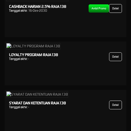
CASHBACK HARIAN 2.5% RAJA138
Ambil Promo
Detail
Tanggal akhir:
16-Des-2030
LOYALTY PROGRAM RAJA138
Detail
Tanggal akhir:
-
SYARAT DAN KETENTUAN RAJA138
Detail
Tanggal akhir:
-